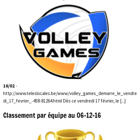
16/02
-
http://www.teleslocales.be/www/volley_games_demarre_le_vendre
di_17_fevrier_-458-81264.html Dès ce vendredi 17 février, le [...]
Classement par équipe au 06-12-16