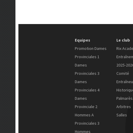
Equipes
Le club
Promotion Dames
Rix Acad
Provinciales 1
Entraîne
Dames
2025-202
Provinciales 3
Comité
Dames
Entraîneu
Provinciales 4
Historiqu
Dames
Palmarès
Provinciale 2
Arbitres
Hommes A
Salles
Provinciales 3
Hommes