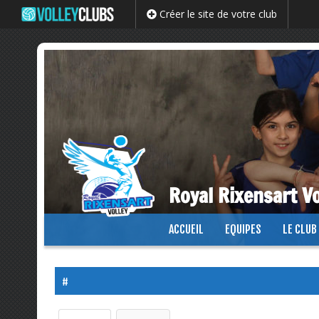
Créer le site de votre club
Royal Rixensart Vo
Passer
ACCUEIL
EQUIPES
LE CLUB
au
contenu