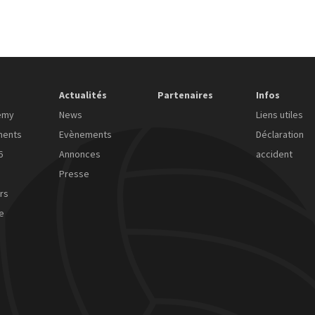
Actualités
Partenaires
Infos
emy
News
Liens utiles
ments
Evènements
Déclaration
6
Annonces
accident
Presse
rs
e