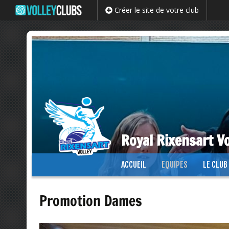
Créer le site de votre club
Royal Rixensart Vo
Passer
ACCUEIL
EQUIPES
LE CLUB
au
contenu
Promotion Dames