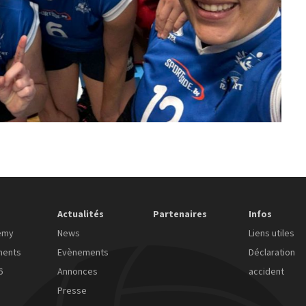
Actualités
Partenaires
Infos
emy
News
Liens utiles
ments
Evènements
Déclaration
6
Annonces
accident
Presse